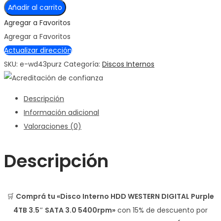
Interno
Añadir al carrito
HDD
Agregar a Favoritos
WESTERN
Agregar a Favoritos
DIGITAL
Actualizar dirección
Purple
SKU:
e-wd43purz
Categoría:
Discos Internos
4TB
3.5"
Descripción
SATA
Información adicional
3.0
Valoraciones (0)
5400rpm
cantidad
Descripción
🛒
Comprá tu «Disco Interno HDD WESTERN DIGITAL Purple
4TB 3.5″ SATA 3.0 5400rpm»
con
15% de descuento
por