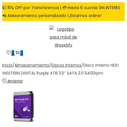
💵 15% OFF por Transferencia | 💳 Hasta 6 cuotas SIN INTERÉS
📲 Asesoramiento personalizado | ¡Estamos online!
Saltar
Saltar
a
al
la
contenido
navegación
0
0
Inicio
/
Almacenamiento
/
Discos Internos
/
Disco Interno HDD
WESTERN DIGITAL Purple 4TB 3.5″ SATA 3.0 5400rpm
Anterior