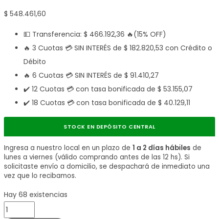
$
548.461,60
💵 Transferencia:
$
466.192,36
🔥(15% OFF)
🔥 3 Cuotas 💳 SIN INTERÉS de
$
182.820,53
con Crédito o
Débito
🔥 6 Cuotas 💳 SIN INTERÉS de
$
91.410,27
✔️ 12 Cuotas 💳 con tasa bonificada de
$
53.155,07
✔️ 18 Cuotas 💳 con tasa bonificada de
$
40.129,11
STOCK EN DEPÓSITO CENTRAL
Ingresa a nuestro local en un plazo de
1 a 2 días hábiles
de
lunes a viernes (válido comprando antes de las 12 hs). Si
solicitaste envío a domicilio, se despachará de inmediato una
vez que lo recibamos.
Hay 68 existencias
Disco