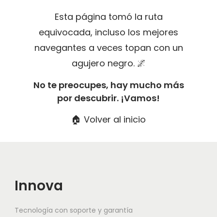
g
n
Esta página tomó la ruta
a
i
equivocada, incluso los mejores
c
d
navegantes a veces topan con un
i
o
agujero negro. 🌌
ó
n
No te preocupes, hay mucho más
por descubrir. ¡Vamos!
🏠 Volver al inicio
Innova
Tecnología con soporte y garantía