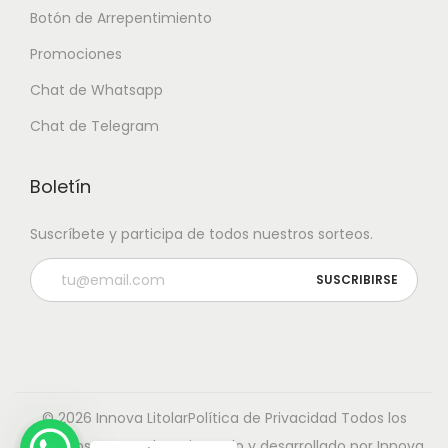
Botón de Arrepentimiento
Promociones
Chat de Whatsapp
Chat de Telegram
Boletín
Suscríbete y participa de todos nuestros sorteos.
© 2026 Innova Litolar
Política de Privacidad
Todos los
derechos reservados. Diseñado y desarrollado por Innova