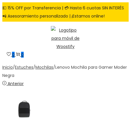
💵 15% OFF por Transferencia | 💳 Hasta 6 cuotas SIN INTERÉS
📲 Asesoramiento personalizado | ¡Estamos online!
Saltar
Saltar
a
al
la
contenido
navegación
0
0
Inicio
/
Estuches
/
Mochilas
/
Lenovo Mochila para Gamer Moder
Negra
Anterior