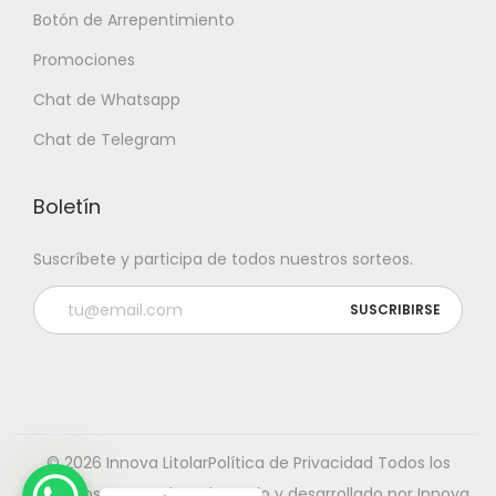
Botón de Arrepentimiento
Promociones
Chat de Whatsapp
Chat de Telegram
Boletín
Suscríbete y participa de todos nuestros sorteos.
© 2026 Innova Litolar
Política de Privacidad
Todos los
derechos reservados. Diseñado y desarrollado por Innova