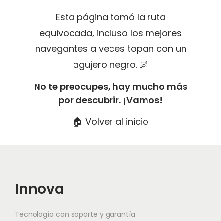
g
n
Esta página tomó la ruta
a
i
equivocada, incluso los mejores
c
d
navegantes a veces topan con un
i
o
agujero negro. 🌌
ó
n
No te preocupes, hay mucho más
por descubrir. ¡Vamos!
🏠 Volver al inicio
Innova
Tecnología con soporte y garantía