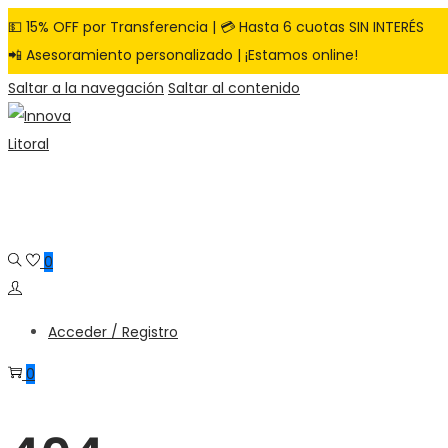
💵 15% OFF por Transferencia | 💳 Hasta 6 cuotas SIN INTERÉS
📲 Asesoramiento personalizado | ¡Estamos online!
Saltar a la navegación
Saltar al contenido
0
Acceder / Registro
0