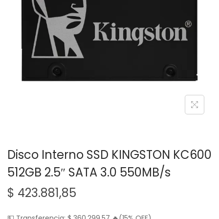
g
n
a
i
c
d
i
o
ó
n
Disco Interno SSD KINGSTON KC600
512GB 2.5″ SATA 3.0 550MB/s
$
423.881,85
💵 Transferencia:
$
360.299,57
🔥(15% OFF)