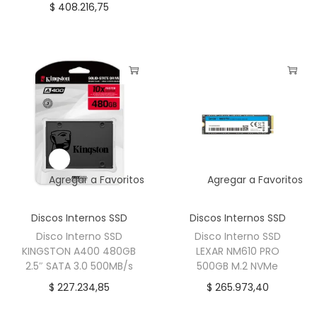
$
408.216,75
Agregar a Favoritos
Agregar a Favoritos
Discos Internos SSD
Discos Internos SSD
Disco Interno SSD
Disco Interno SSD
KINGSTON A400 480GB
LEXAR NM610 PRO
2.5″ SATA 3.0 500MB/s
500GB M.2 NVMe
$
227.234,85
$
265.973,40