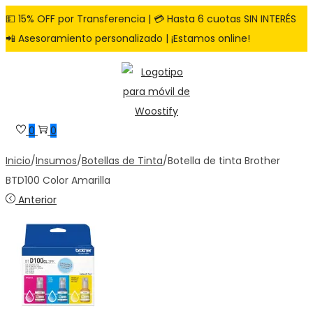
💵 15% OFF por Transferencia | 💳 Hasta 6 cuotas SIN INTERÉS
📲 Asesoramiento personalizado | ¡Estamos online!
Saltar
Saltar
a
al
la
contenido
navegación
0
0
Inicio
/
Insumos
/
Botellas de Tinta
/
Botella de tinta Brother
BTD100 Color Amarilla
Anterior