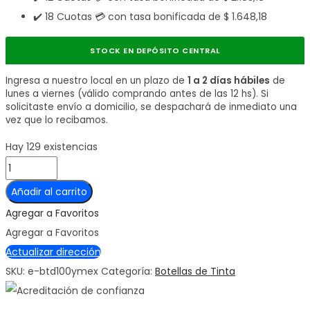
✔️ 18 Cuotas 💳 con tasa bonificada de
$
1.648,18
STOCK EN DEPÓSITO CENTRAL
Ingresa a nuestro local en un plazo de
1 a 2 días hábiles
de
lunes a viernes (válido comprando antes de las 12 hs). Si
solicitaste envío a domicilio, se despachará de inmediato una
vez que lo recibamos.
Hay 129 existencias
Botella
de
Añadir al carrito
tinta
Agregar a Favoritos
Brother
Agregar a Favoritos
BTD100
Actualizar dirección
Color
SKU:
e-btd100ymex
Categoría:
Botellas de Tinta
Amarilla
cantidad