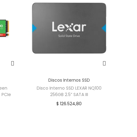
Discos Internos SSD
reen
Disco Interno SSD LEXAR NQ100
 PCIe
256GB 2.5” SATA III
$
126.524,80