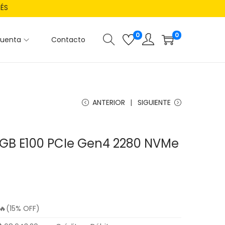
RÉS
0
0
cuenta
Contacto
ANTERIOR
SIGUIENTE
0GB E100 PCIe Gen4 2280 NVMe
🔥(15% OFF)