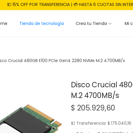
💵 15% OFF POR TRANSFERENCIA | 💳 HASTA 6 CUOTAS SIN INTE
ome
Tienda de tecnología
Crea tu Tienda
Mi 
isco Crucial 480GB E100 PCIe Gen4 2280 NVMe M.2 4700MB/s
Disco Crucial 48
M.2 4700MB/s
$
205.929,60
💵 Transferencia:
$
175.040,16