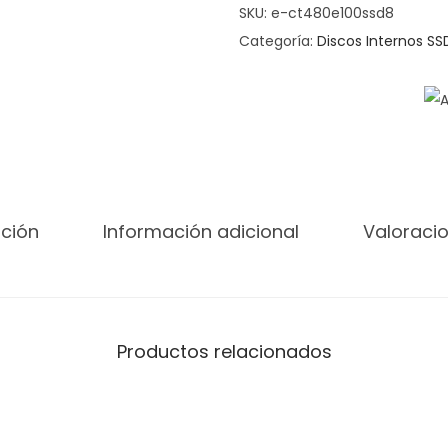
SKU:
e-ct480e100ssd8
Categoría:
Discos Internos SS
pción
Información adicional
Valoracio
Productos relacionados