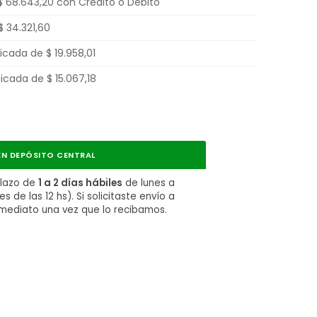
$
68.643,20
con Crédito o Débito
$
34.321,60
ificada de
$
19.958,01
ificada de
$
15.067,18
N DEPÓSITO CENTRAL
plazo de
1 a 2 días hábiles
de lunes a
 de las 12 hs). Si solicitaste envío a
nmediato una vez que lo recibamos.