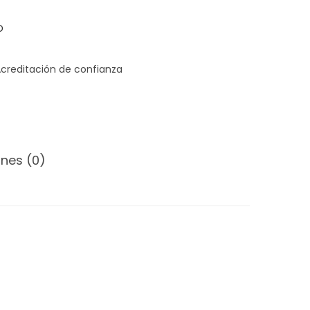
D
nes (0)