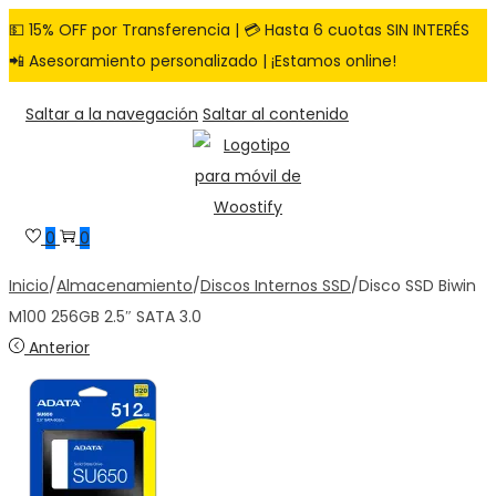
💵 15% OFF por Transferencia | 💳 Hasta 6 cuotas SIN INTERÉS
📲 Asesoramiento personalizado | ¡Estamos online!
Saltar a la navegación
Saltar al contenido
0
0
Inicio
/
Almacenamiento
/
Discos Internos SSD
/
Disco SSD Biwin
M100 256GB 2.5″ SATA 3.0
Anterior