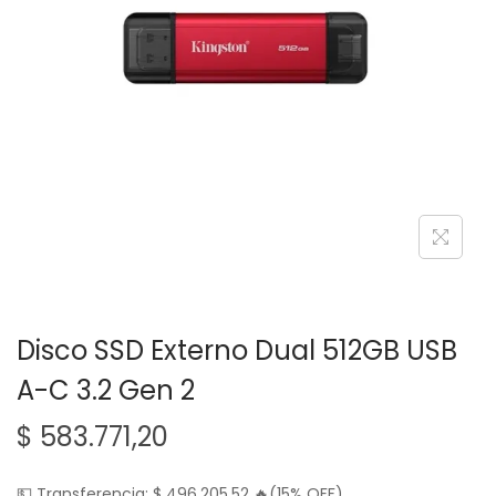
g
n
a
i
c
d
i
o
ó
n
Disco SSD Externo Dual 512GB USB
A-C 3.2 Gen 2
$
583.771,20
💵 Transferencia:
$
496.205,52
🔥(15% OFF)