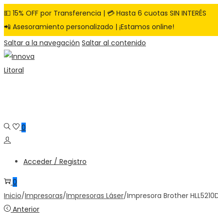
💵 15% OFF por Transferencia | 💳 Hasta 6 cuotas SIN INTERÉS
📲 Asesoramiento personalizado | ¡Estamos online!
Saltar a la navegación
Saltar al contenido
0
Acceder / Registro
0
Inicio
/
Impresoras
/
Impresoras Láser
/
Impresora Brother HLL5210
Anterior