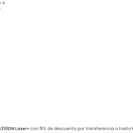
o a
.
5210DN Laser»
con
15% de descuento
por transferencia o hasta