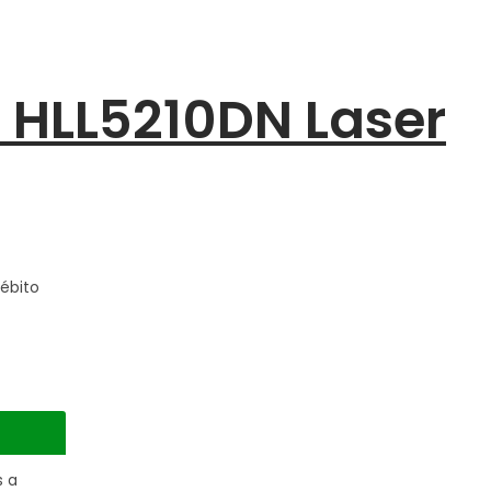
 HLL5210DN Laser
ébito
s a