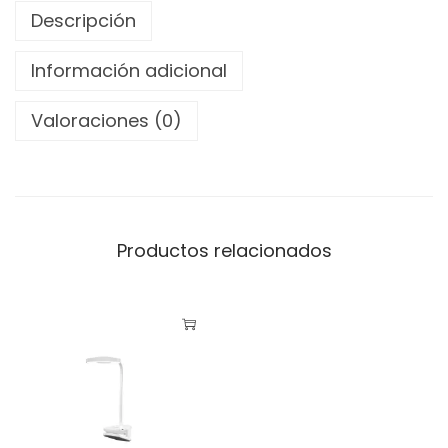
c
Descripción
h
,
Información adicional
1
Valoraciones (0)
5
w
,
3
m
Productos relacionados
o
d
o
s
,
U
s