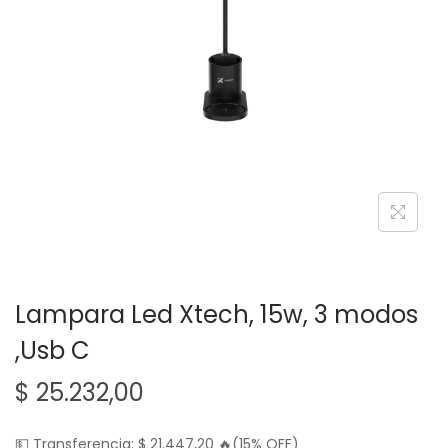
g
n
a
i
c
d
i
o
ó
n
Lampara Led Xtech, 15w, 3 modos
,Usb C
$
25.232,00
💵 Transferencia:
$
21.447,20
🔥(15% OFF)