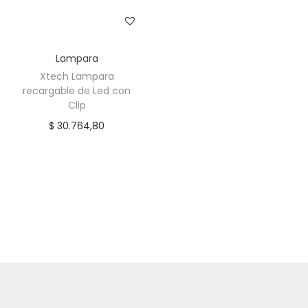
b
C
c
Lampara
a
Xtech Lampara
n
recargable de Led con
t
Clip
i
$
30.764,80
d
a
d