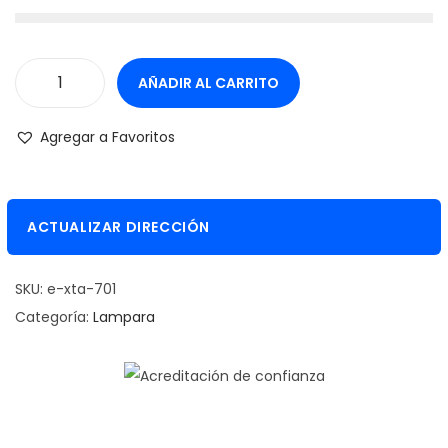
AÑADIR AL CARRITO
L
a
Agregar a Favoritos
m
p
a
ACTUALIZAR DIRECCIÓN
r
a
SKU:
e-xta-701
L
Categoría:
Lampara
e
d
X
t
e