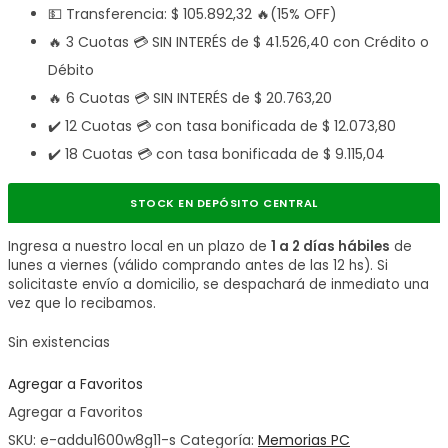
💵 Transferencia:
$
105.892,32
🔥(15% OFF)
🔥 3 Cuotas 💳 SIN INTERÉS de
$
41.526,40
con Crédito o
Débito
🔥 6 Cuotas 💳 SIN INTERÉS de
$
20.763,20
✔️ 12 Cuotas 💳 con tasa bonificada de
$
12.073,80
✔️ 18 Cuotas 💳 con tasa bonificada de
$
9.115,04
STOCK EN DEPÓSITO CENTRAL
Ingresa a nuestro local en un plazo de
1 a 2 días hábiles
de
lunes a viernes (válido comprando antes de las 12 hs). Si
solicitaste envío a domicilio, se despachará de inmediato una
vez que lo recibamos.
Sin existencias
Agregar a Favoritos
Agregar a Favoritos
SKU:
e-addu1600w8g11-s
Categoría:
Memorias PC