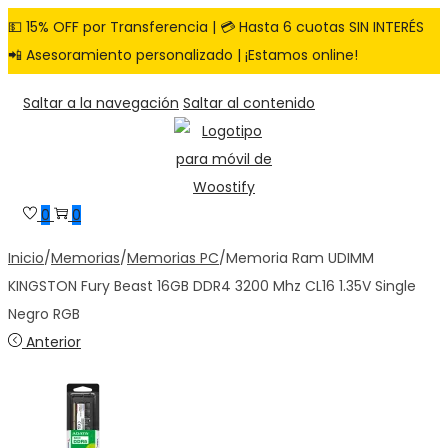
💵 15% OFF por Transferencia | 💳 Hasta 6 cuotas SIN INTERÉS
📲 Asesoramiento personalizado | ¡Estamos online!
Saltar a la navegación
Saltar al contenido
0
0
Inicio
/
Memorias
/
Memorias PC
/
Memoria Ram UDIMM
KINGSTON Fury Beast 16GB DDR4 3200 Mhz CL16 1.35V Single
Negro RGB
Anterior