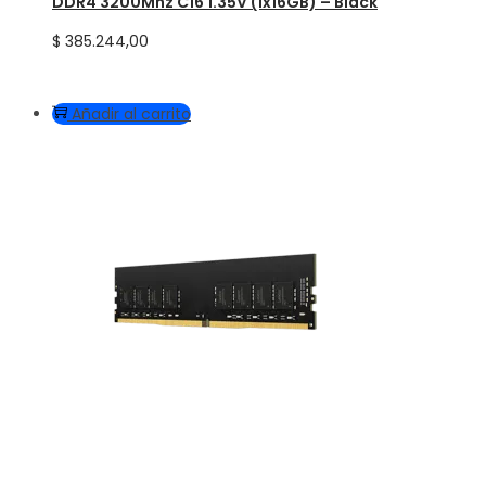
DDR4 3200Mhz C16 1.35V (1x16GB) – Black
$
385.244,00
Añadir al carrito