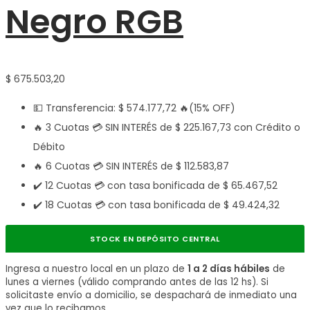
Negro RGB
$
675.503,20
💵 Transferencia:
$
574.177,72
🔥(15% OFF)
🔥 3 Cuotas 💳 SIN INTERÉS de
$
225.167,73
con Crédito o
Débito
🔥 6 Cuotas 💳 SIN INTERÉS de
$
112.583,87
✔️ 12 Cuotas 💳 con tasa bonificada de
$
65.467,52
✔️ 18 Cuotas 💳 con tasa bonificada de
$
49.424,32
STOCK EN DEPÓSITO CENTRAL
Ingresa a nuestro local en un plazo de
1 a 2 días hábiles
de
lunes a viernes (válido comprando antes de las 12 hs). Si
solicitaste envío a domicilio, se despachará de inmediato una
vez que lo recibamos.