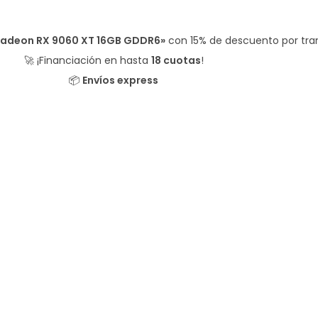
Radeon RX 9060 XT 16GB GDDR6»
con
15% de descuento
por tra
🚀 ¡Financiación en hasta
18 cuotas
!
📦
Envíos express