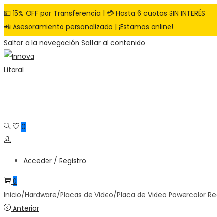
💵 15% OFF por Transferencia | 💳 Hasta 6 cuotas SIN INTERÉS
📲 Asesoramiento personalizado | ¡Estamos online!
Saltar a la navegación
Saltar al contenido
0
Acceder / Registro
0
Inicio
/
Hardware
/
Placas de Video
/
Placa de Video Powercolor 
Anterior