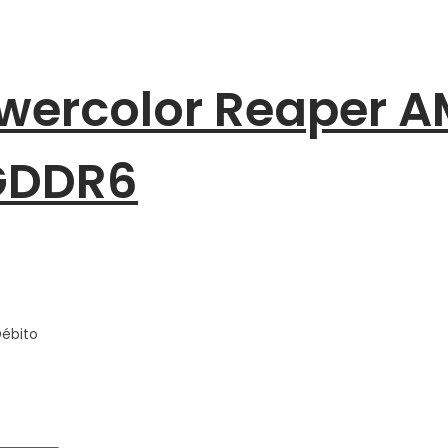
owercolor Reaper 
 GDDR6
Débito