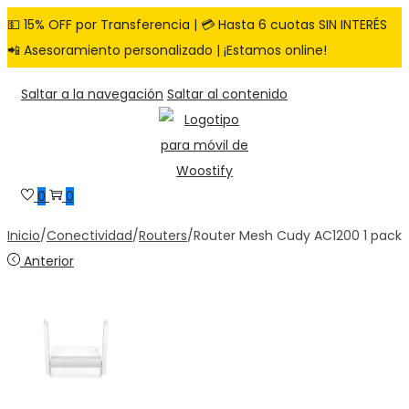
💵 15% OFF por Transferencia | 💳 Hasta 6 cuotas SIN INTERÉS
📲 Asesoramiento personalizado | ¡Estamos online!
Saltar a la navegación
Saltar al contenido
0
0
Inicio
/
Conectividad
/
Routers
/
Router Mesh Cudy AC1200 1 pack
Anterior