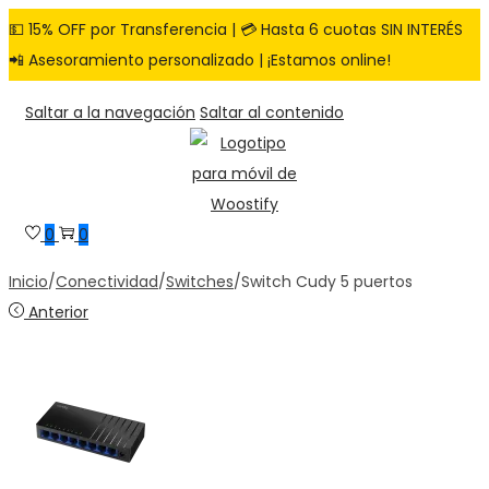
💵 15% OFF por Transferencia | 💳 Hasta 6 cuotas SIN INTERÉS
📲 Asesoramiento personalizado | ¡Estamos online!
Saltar a la navegación
Saltar al contenido
0
0
Inicio
/
Conectividad
/
Switches
/
Switch Cudy 5 puertos
Anterior