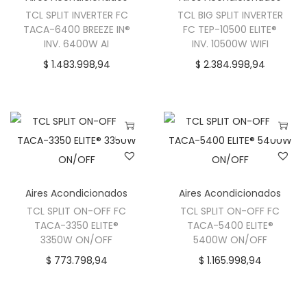
TCL SPLIT INVERTER FC
TCL BIG SPLIT INVERTER
E
TACA-6400 BREEZE IN®
FC TEP-10500 ELITE®
R
INV. 6400W AI
INV. 10500W WIFI
E
$
1.483.998,94
$
2.384.998,94
C
O
P
R
O
8
5
Aires Acondicionados
Aires Acondicionados
0
TCL SPLIT ON-OFF FC
TCL SPLIT ON-OFF FC
TACA-3350 ELITE®
TACA-5400 ELITE®
0
3350W ON/OFF
5400W ON/OFF
W
$
773.798,94
$
1.165.998,94
/
O
U