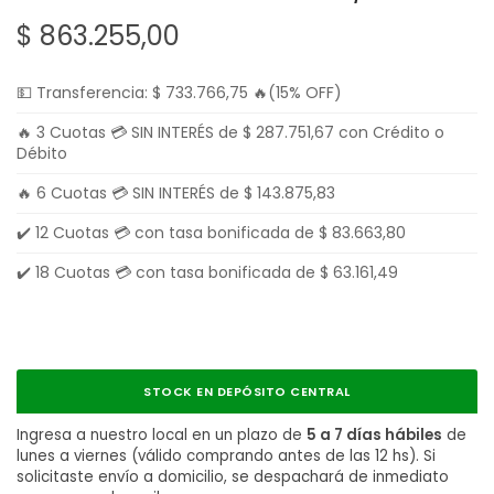
g
n
$
863.255,00
a
i
c
d
💵 Transferencia:
$
733.766,75
🔥(15% OFF)
i
o
🔥 3 Cuotas 💳 SIN INTERÉS de
$
287.751,67
con Crédito o
ó
Débito
n
🔥 6 Cuotas 💳 SIN INTERÉS de
$
143.875,83
✔️ 12 Cuotas 💳 con tasa bonificada de
$
83.663,80
✔️ 18 Cuotas 💳 con tasa bonificada de
$
63.161,49
STOCK EN DEPÓSITO CENTRAL
Ingresa a nuestro local en un plazo de
5 a 7 días hábiles
de
lunes a viernes (válido comprando antes de las 12 hs). Si
solicitaste envío a domicilio, se despachará de inmediato