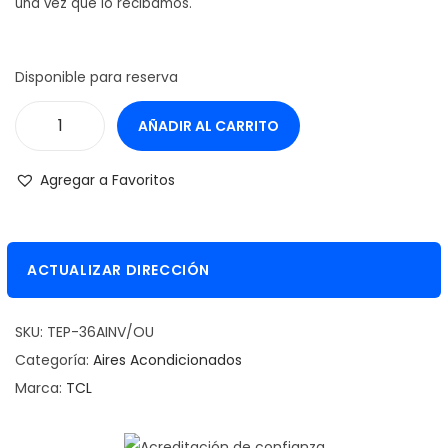
una vez que lo recibamos.
Disponible para reserva
AÑADIR AL CARRITO
T
C
Agregar a Favoritos
L
A
C
ACTUALIZAR DIRECCIÓN
O
N
SKU:
TEP-36AINV/OU
D
Categoría:
Aires Acondicionados
.
Marca:
TCL
A
I
R