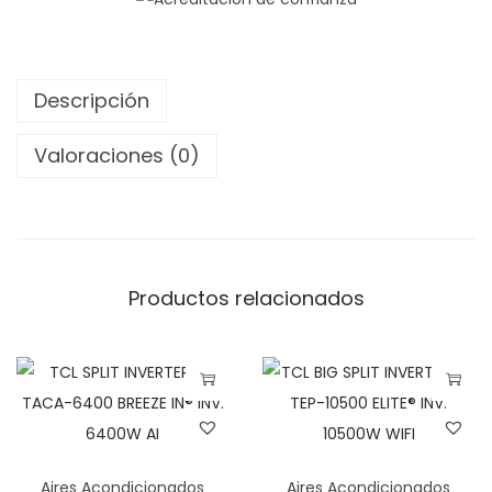
E
F
R
Descripción
I
O
Valoraciones (0)
C
A
L
O
Productos relacionados
R
I
N
V
E
R
Aires Acondicionados
Aires Acondicionados
T