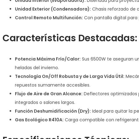
Unidad Interior (Evaporadora):
Diseñada para proyectar
Unidad Exterior (Condensadora):
Chasis reforzado de al
Control Remoto Multifunción:
Con pantalla digital para
Características Destacadas:
Potencia Máxima Frío/Calor:
Sus 6500W te aseguran un 
heladas del invierno.
Tecnología On/Off Robusta y de Larga Vida Útil:
Mecáni
repuestos sumamente accesibles.
Flujo de Aire de Gran Alcance:
Deflectores optimizados 
integrados o salones largos.
Función Deshumidificación (Dry):
Ideal para quitar la p
Gas Ecológico R410A:
Carga compatible con refrigerante