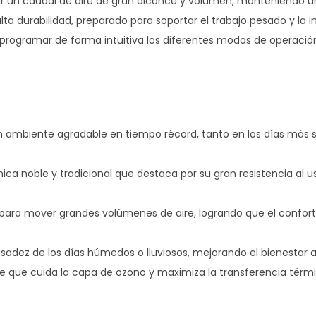
 un caudal de aire de gran alcance y volumen, manteniendo un
ta durabilidad, preparado para soportar el trabajo pesado y la i
 programar de forma intuitiva los diferentes modos de operació
ambiente agradable en tiempo récord, tanto en los días más 
ca noble y tradicional que destaca por su gran resistencia al uso
para mover grandes volúmenes de aire, logrando que el confort
esadez de los días húmedos o lluviosos, mejorando el bienestar a
 que cuida la capa de ozono y maximiza la transferencia térmi