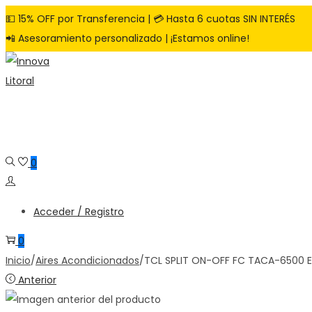
💵 15% OFF por Transferencia | 💳 Hasta 6 cuotas SIN INTERÉS
📲 Asesoramiento personalizado | ¡Estamos online!
Saltar
Saltar
a
al
la
contenido
navegación
0
Acceder / Registro
0
Inicio
/
Aires Acondicionados
/
TCL SPLIT ON-OFF FC TACA-6500 
Anterior