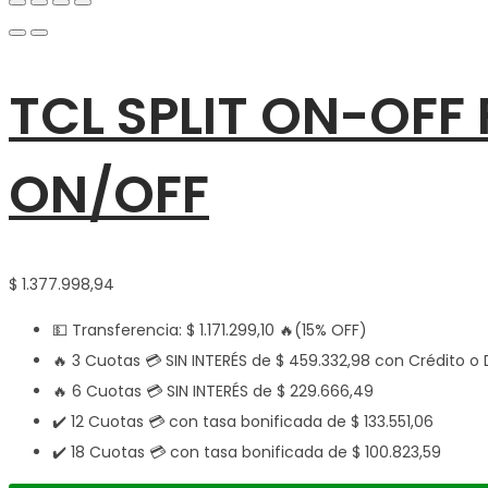
TCL SPLIT ON-OFF
ON/OFF
$
1.377.998,94
💵 Transferencia:
$
1.171.299,10
🔥(15% OFF)
🔥 3 Cuotas 💳 SIN INTERÉS de
$
459.332,98
con Crédito o 
🔥 6 Cuotas 💳 SIN INTERÉS de
$
229.666,49
✔️ 12 Cuotas 💳 con tasa bonificada de
$
133.551,06
✔️ 18 Cuotas 💳 con tasa bonificada de
$
100.823,59