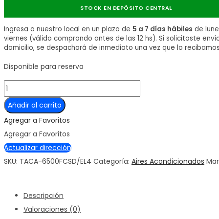
STOCK EN DEPÓSITO CENTRAL
Ingresa a nuestro local en un plazo de
5 a 7 días hábiles
de lune
viernes (válido comprando antes de las 12 hs). Si solicitaste enví
domicilio, se despachará de inmediato una vez que lo recibamos
Disponible para reserva
TCL
SPLIT
Añadir al carrito
ON-
Agregar a Favoritos
OFF
Agregar a Favoritos
FC
Actualizar dirección
TACA-
SKU:
TACA-6500FCSD/EL4
Categoría:
Aires Acondicionados
Mar
6500
ELITE®
Descripción
6500W
Valoraciones (0)
ON/OFF