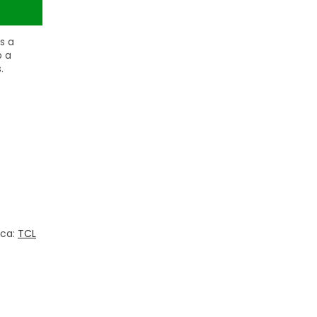
s a
o a
.
ca:
TCL