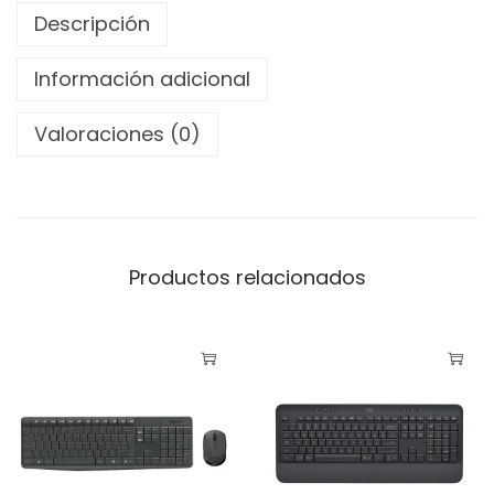
b
Descripción
r
Información adicional
i
c
Valoraciones (0)
o
L
o
g
i
Productos relacionados
t
e
c
h
K
9
5