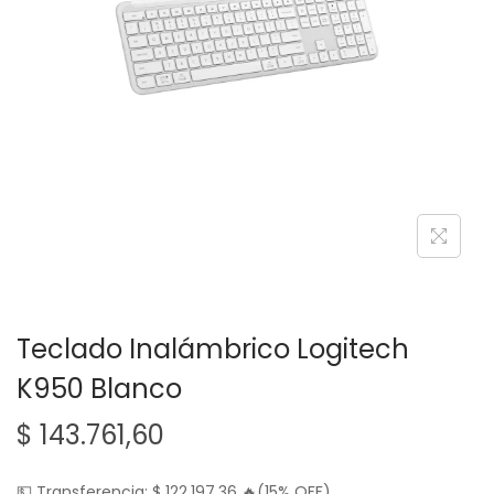
g
n
a
i
c
d
i
o
ó
n
Teclado Inalámbrico Logitech
K950 Blanco
$
143.761,60
💵 Transferencia:
$
122.197,36
🔥(15% OFF)