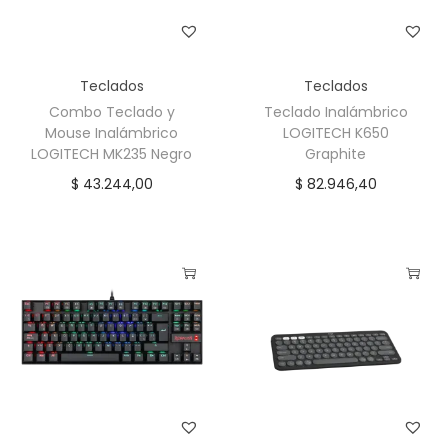
0
B
l
Teclados
Teclados
a
Combo Teclado y
Teclado Inalámbrico
n
Mouse Inalámbrico
LOGITECH K650
c
LOGITECH MK235 Negro
Graphite
o
$
43.244,00
$
82.946,40
c
a
n
t
i
d
a
d