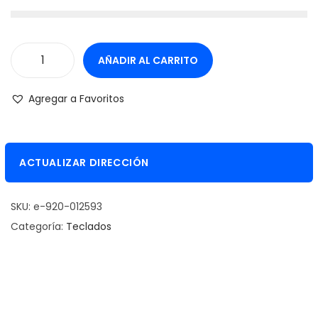
AÑADIR AL CARRITO
T
e
Agregar a Favoritos
c
l
a
ACTUALIZAR DIRECCIÓN
d
o
SKU:
e-920-012593
I
Categoría:
Teclados
n
a
l
á
m