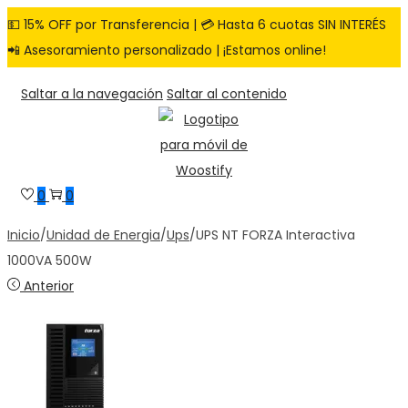
💵 15% OFF por Transferencia | 💳 Hasta 6 cuotas SIN INTERÉS
📲 Asesoramiento personalizado | ¡Estamos online!
Saltar a la navegación
Saltar al contenido
0
0
Inicio
/
Unidad de Energia
/
Ups
/
UPS NT FORZA Interactiva
1000VA 500W
Anterior