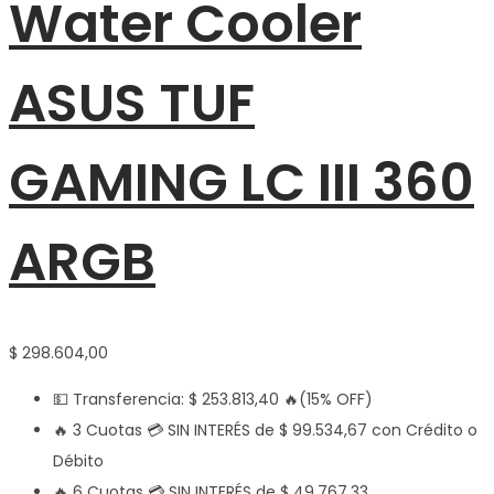
Water Cooler
ASUS TUF
GAMING LC III 360
ARGB
$
298.604,00
💵 Transferencia:
$
253.813,40
🔥(15% OFF)
🔥 3 Cuotas 💳 SIN INTERÉS de
$
99.534,67
con Crédito o
Débito
🔥 6 Cuotas 💳 SIN INTERÉS de
$
49.767,33