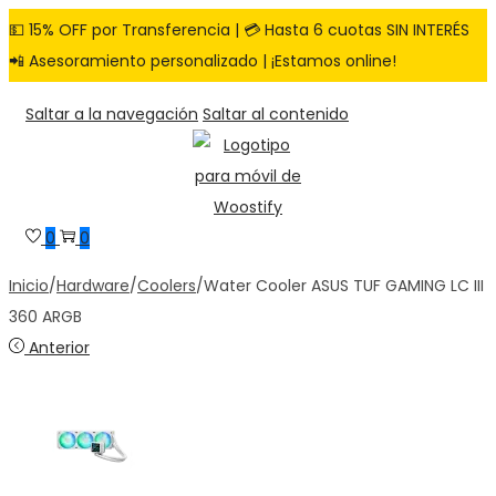
💵 15% OFF por Transferencia | 💳 Hasta 6 cuotas SIN INTERÉS
📲 Asesoramiento personalizado | ¡Estamos online!
Saltar a la navegación
Saltar al contenido
0
0
Inicio
/
Hardware
/
Coolers
/
Water Cooler ASUS TUF GAMING LC III
360 ARGB
Anterior