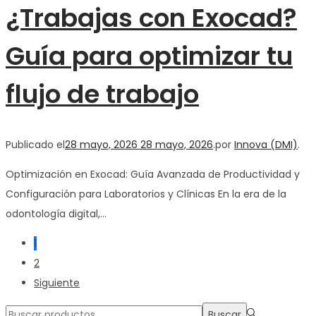
¿Trabajas con Exocad?
Guía para optimizar tu
flujo de trabajo
Publicado el
28 mayo, 2026
28 mayo, 2026
.
por
Innova (DMI)
.
Optimización en Exocad: Guía Avanzada de Productividad y
Configuración para Laboratorios y Clínicas En la era de la
odontología digital,…
Paginación
1
2
de
Siguiente
Búsqueda
Buscar