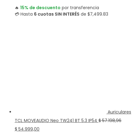
precio
precio
🔥
15% de descuento
por transferencia
original
actual
💳 Hasta
6 cuotas SIN INTERÉS
de $7,499.83
era:
es:
$ 46.798,96.
$ 44.999,00.
Auriculares
TCL MOVEAUDIO Neo TW241 BT 5.3 IP54
$
57.198,96
El
El
$
54.999,00