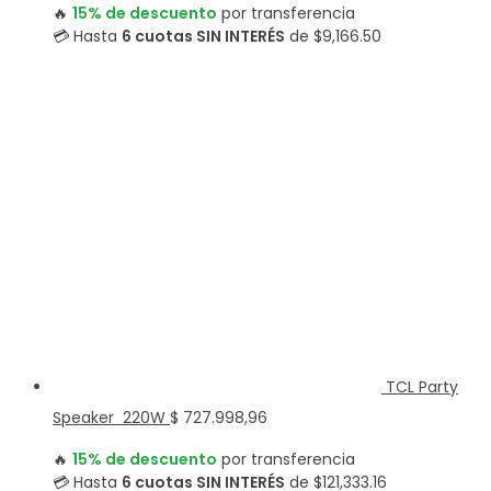
precio
precio
🔥
15% de descuento
por transferencia
original
actual
💳 Hasta
6 cuotas SIN INTERÉS
de $9,166.50
era:
es:
$ 57.198,96.
$ 54.999,00.
TCL Party
Speaker 220W
$
727.998,96
🔥
15% de descuento
por transferencia
💳 Hasta
6 cuotas SIN INTERÉS
de $121,333.16