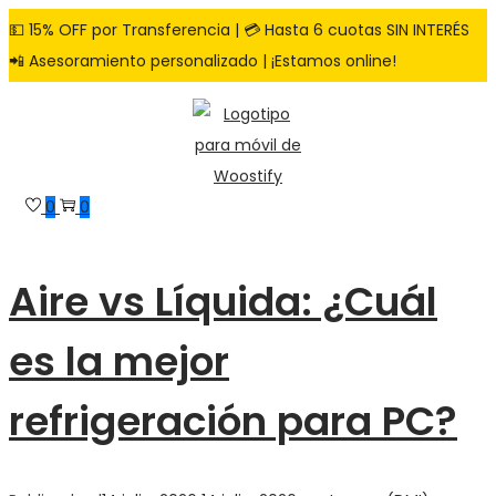
💵 15% OFF por Transferencia | 💳 Hasta 6 cuotas SIN INTERÉS
📲 Asesoramiento personalizado | ¡Estamos online!
Saltar
Saltar
a
al
la
contenido
navegación
0
0
Aire vs Líquida: ¿Cuál
es la mejor
refrigeración para PC?