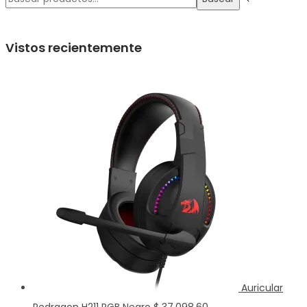
entradas
para:>
Vistos recientemente
Auricular