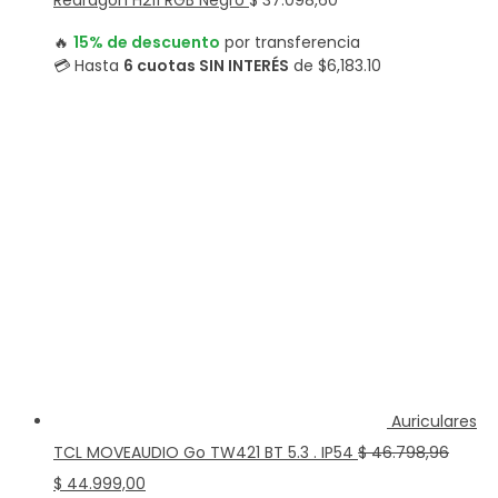
Redragon H211 RGB Negro
$
37.098,60
🔥
15% de descuento
por transferencia
💳 Hasta
6 cuotas SIN INTERÉS
de $6,183.10
Auriculares
TCL MOVEAUDIO Go TW421 BT 5.3 . IP54
$
46.798,96
El
El
$
44.999,00