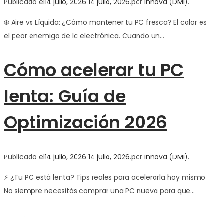
Publicado el
14 julio, 2026
14 julio, 2026
.
por
Innova (DMI)
.
❄️ Aire vs Líquida: ¿Cómo mantener tu PC fresca? El calor es
el peor enemigo de la electrónica. Cuando un…
Cómo acelerar tu PC
lenta: Guía de
Optimización 2026
Publicado el
14 julio, 2026
14 julio, 2026
.
por
Innova (DMI)
.
⚡ ¿Tu PC está lenta? Tips reales para acelerarla hoy mismo
No siempre necesitás comprar una PC nueva para que…