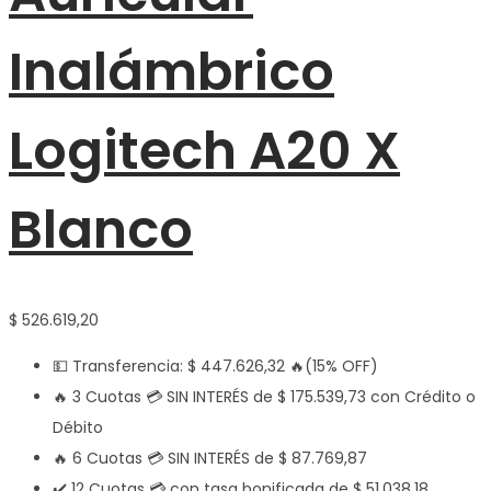
Inalámbrico
Logitech A20 X
Blanco
$
526.619,20
💵 Transferencia:
$
447.626,32
🔥(15% OFF)
🔥 3 Cuotas 💳 SIN INTERÉS de
$
175.539,73
con Crédito o
Débito
🔥 6 Cuotas 💳 SIN INTERÉS de
$
87.769,87
✔️ 12 Cuotas 💳 con tasa bonificada de
$
51.038,18