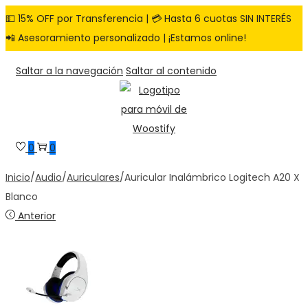
💵 15% OFF por Transferencia | 💳 Hasta 6 cuotas SIN INTERÉS
📲 Asesoramiento personalizado | ¡Estamos online!
Saltar a la navegación
Saltar al contenido
0
0
Inicio
/
Audio
/
Auriculares
/
Auricular Inalámbrico Logitech A20 X
Blanco
Anterior