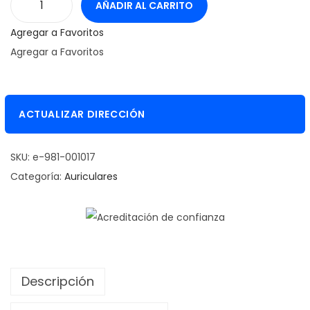
AÑADIR AL CARRITO
A
Agregar a Favoritos
u
Agregar a Favoritos
r
i
c
u
ACTUALIZAR DIRECCIÓN
l
a
SKU:
e-981-001017
r
Categoría:
Auriculares
L
O
G
I
T
Descripción
E
C