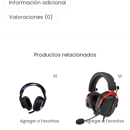
Información adicional
H
G
Valoraciones (0)
3
3
5
B
Productos relacionados
l
a
n
c
o
c
a
n
t
Agregar a Favoritos
Agregar a Favoritos
i