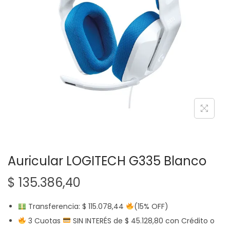
g
n
a
i
c
d
i
o
ó
n
Auricular LOGITECH G335 Blanco
$
135.386,40
Transferencia:
$
115.078,44
(15% OFF)
3 Cuotas
SIN INTERÉS de
$
45.128,80
con Crédito o