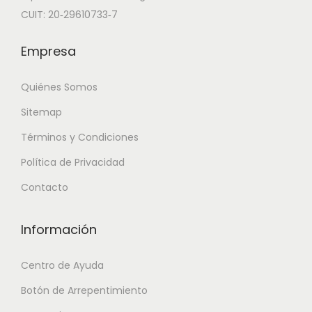
a
$
CUIT: 20‑29610733‑7
:
$
4
Empresa
4
4
.
Quiénes Somos
6
9
Sitemap
.
9
Términos y Condiciones
7
9
9
,
Política de Privacidad
8
0
Contacto
,
0
9
.
Información
6
.
Centro de Ayuda
Botón de Arrepentimiento