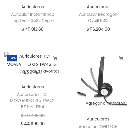
d
Auriculares
Auriculares
Auricular Inalámbrico
Auricular Redragon
a
Logitech G522 Negro
Cybill H312
d
$
411.813,60
$
116.204,00
-4%
Agregar a Favoritos
Auriculares
Auriculares TCL
MOVEAUDIO Go TW421
Agregar a Favoritos
BT 5.3 . IP54
$
46.798,96
E
Auriculares
$
44.999,00
l
E
Auricular LOGITECH