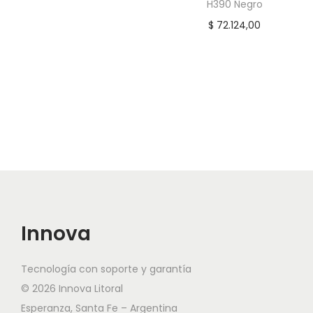
p
l
H390 Negro
r
p
$
72.124,00
e
r
c
e
i
c
o
i
o
o
r
a
i
c
g
t
i
u
n
a
Innova
a
l
l
e
Tecnología con soporte y garantía
e
s
© 2026 Innova Litoral
r
:
Esperanza, Santa Fe – Argentina