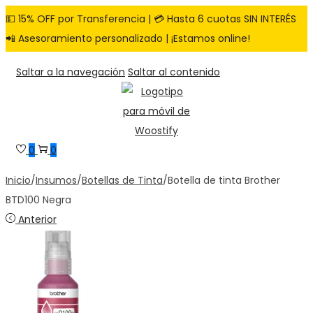
💵 15% OFF por Transferencia | 💳 Hasta 6 cuotas SIN INTERÉS
📲 Asesoramiento personalizado | ¡Estamos online!
Saltar a la navegación
Saltar al contenido
0
0
Inicio
/
Insumos
/
Botellas de Tinta
/
Botella de tinta Brother
BTD100 Negra
Anterior