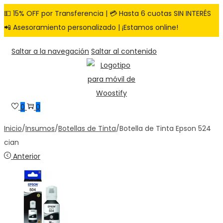
💵 15% OFF por Transferencia | 💳 Hasta 6 cuotas SIN INTERÉS
📲 Asesoramiento personalizado | ¡Estamos online!
Saltar a la navegación
Saltar al contenido
0
0
Inicio
/
Insumos
/
Botellas de Tinta
/
Botella de Tinta Epson 524
cian
Anterior