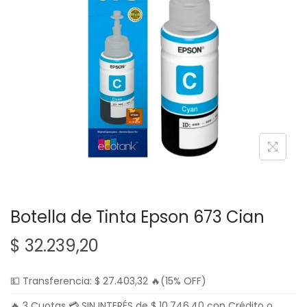
g
n
a
i
c
d
i
o
ó
n
Botella de Tinta Epson 673 Cian
$
32.239,20
💵 Transferencia:
$
27.403,32
🔥(15% OFF)
🔥 3 Cuotas 💳 SIN INTERÉS de
$
10.746,40
con Crédito o