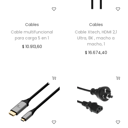
h
o
a
Cables
Cables
m
Cable multifuncional
Cable Xtech, HDMI 2,1
a
para carga 5 en 1
Ultra, 8K , macho a
c
macho, 1
$
10.913,60
h
$
16.674,40
o
,
3
m
c
a
n
t
i