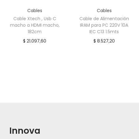
d
Cables
Cables
a
Cable Xtech , Usb C
Cable de Alimentación
d
macho a HDMI macho,
IRAM para PC 220V 10A
182cm
IEC C13 1.5mts
$
21.097,60
$
8.527,20
Innova