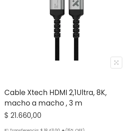
g
n
a
i
c
d
i
o
ó
n
Cable Xtech HDMI 2,1Ultra, 8K,
macho a macho , 3 m
$
21.660,00
💵 Transferencia:
$
18.411,00
🔥(15% OFF)