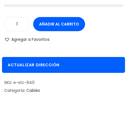
AÑADIR AL CARRITO
C
a
Agregar a Favoritos
b
l
e
ACTUALIZAR DIRECCIÓN
X
t
SKU:
e-xtc-640
e
Categoría:
Cables
c
h
H
D
M