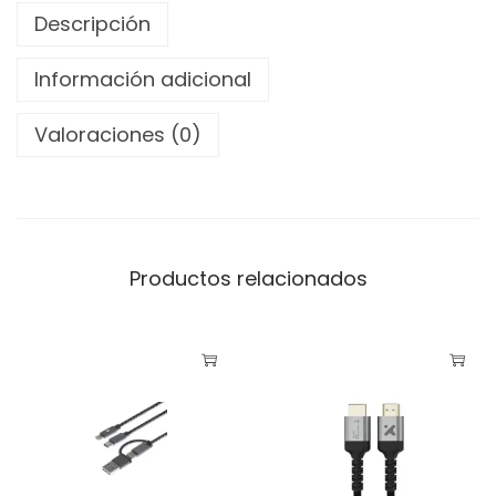
I
Descripción
2
Información adicional
,
1
Valoraciones (0)
U
l
t
r
a
Productos relacionados
,
8
K
,
m
a
c