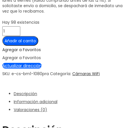
lunes a viernes (válido comprando antes de las 12 hs). Si
solicitaste envío a domicilio, se despachará de inmediato una
vez que lo recibamos.
Hay 98 existencias
Camara
BM1
Añadir al carrito
Ezviz
Agregar a Favoritos
2MP
Agregar a Favoritos
Interior
Actualizar dirección
Otro
SKU:
e-cs-bm1-1080pra
Categoría:
Cámaras WiFi
cantidad
Descripción
Información adicional
Valoraciones (0)