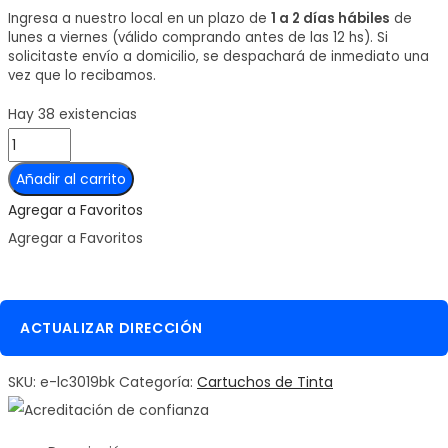
Ingresa a nuestro local en un plazo de
1 a 2 días hábiles
de
lunes a viernes (válido comprando antes de las 12 hs). Si
solicitaste envío a domicilio, se despachará de inmediato una
vez que lo recibamos.
Hay 38 existencias
Cartucho
de
Añadir al carrito
tinta
Agregar a Favoritos
LC3019BK
Agregar a Favoritos
Negra
Alto
Rendimiento
ACTUALIZAR DIRECCIÓN
cantidad
SKU:
e-lc3019bk
Categoría:
Cartuchos de Tinta