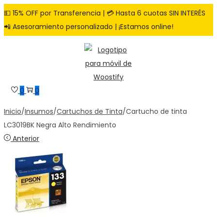
💵 15% OFF por Transferencia | 💳 Hasta 6 cuotas SIN INTERÉS
📲 Asesoramiento personalizado | ¡Estamos online!
Saltar
Saltar
a
al
la
contenido
navegación
0
0
Inicio
/
Insumos
/
Cartuchos de Tinta
/
Cartucho de tinta
LC3019BK Negra Alto Rendimiento
Anterior