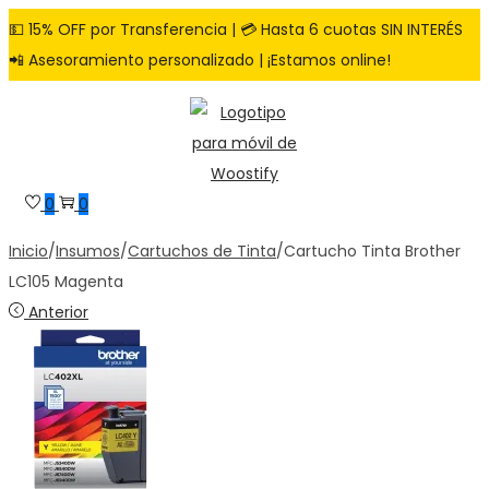
💵 15% OFF por Transferencia | 💳 Hasta 6 cuotas SIN INTERÉS
📲 Asesoramiento personalizado | ¡Estamos online!
Saltar
Saltar
a
al
la
contenido
navegación
0
0
Inicio
/
Insumos
/
Cartuchos de Tinta
/
Cartucho Tinta Brother
LC105 Magenta
Anterior