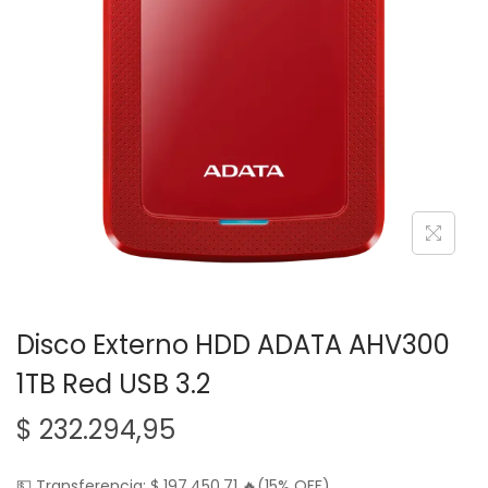
g
n
a
i
c
d
i
o
ó
n
Disco Externo HDD ADATA AHV300
1TB Red USB 3.2
$
232.294,95
💵 Transferencia:
$
197.450,71
🔥(15% OFF)