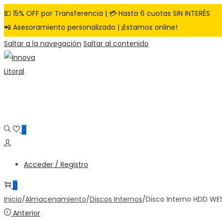
💵 15% OFF por Transferencia | 💳 Hasta 6 cuotas SIN INTERÉS
📲 Asesoramiento personalizado | ¡Estamos online!
Saltar a la navegación
Saltar al contenido
0
Acceder / Registro
0
Inicio
/
Almacenamiento
/
Discos Internos
/
Disco Interno HDD WES
Anterior