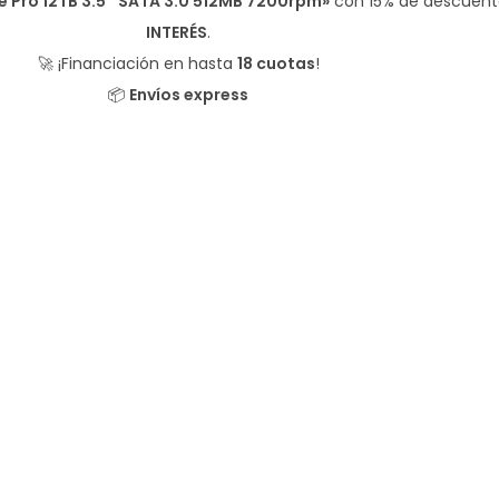
e Pro 12TB 3.5″ SATA 3.0 512MB 7200rpm»
con
15% de descuent
INTERÉS
.
🚀 ¡Financiación en hasta
18 cuotas
!
📦
Envíos express