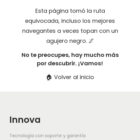
g
n
Esta página tomó la ruta
a
i
equivocada, incluso los mejores
c
d
navegantes a veces topan con un
i
o
agujero negro. 🌌
ó
n
No te preocupes, hay mucho más
por descubrir. ¡Vamos!
🏠 Volver al inicio
Innova
Tecnología con soporte y garantía