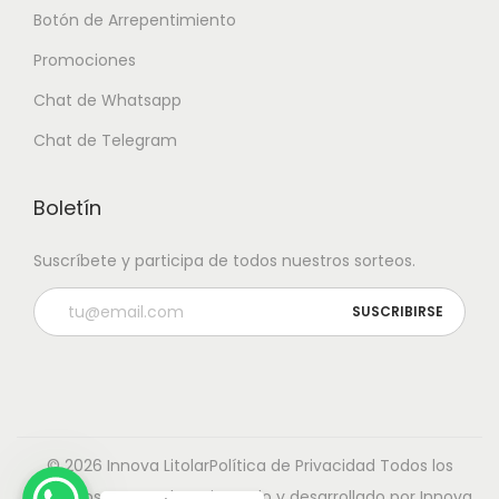
Botón de Arrepentimiento
Promociones
Chat de Whatsapp
Chat de Telegram
Boletín
Suscríbete y participa de todos nuestros sorteos.
© 2026 Innova Litolar
Política de Privacidad
Todos los
derechos reservados. Diseñado y desarrollado por Innova