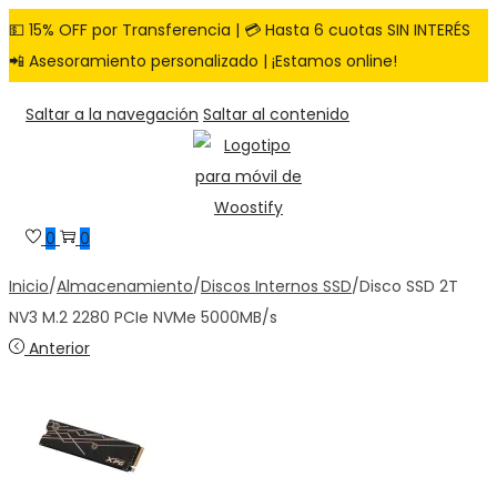
💵 15% OFF por Transferencia | 💳 Hasta 6 cuotas SIN INTERÉS
📲 Asesoramiento personalizado | ¡Estamos online!
Saltar a la navegación
Saltar al contenido
0
0
Inicio
/
Almacenamiento
/
Discos Internos SSD
/
Disco SSD 2T
NV3 M.2 2280 PCIe NVMe 5000MB/s
Anterior