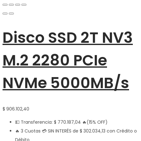
Disco SSD 2T NV3
M.2 2280 PCIe
NVMe 5000MB/s
$
906.102,40
💵 Transferencia:
$
770.187,04
🔥(15% OFF)
🔥 3 Cuotas 💳 SIN INTERÉS de
$
302.034,13
con Crédito o
Débito