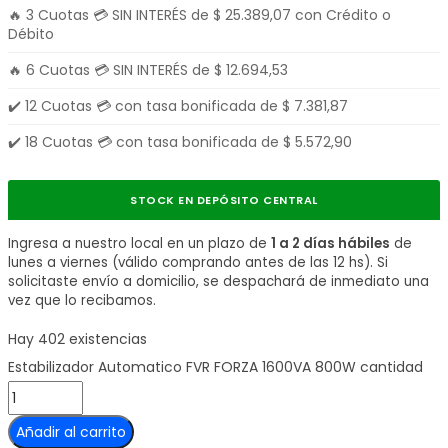
🔥 3 Cuotas 💳 SIN INTERÉS de
$
25.389,07
con Crédito o
Débito
🔥 6 Cuotas 💳 SIN INTERÉS de
$
12.694,53
✔️ 12 Cuotas 💳 con tasa bonificada de
$
7.381,87
✔️ 18 Cuotas 💳 con tasa bonificada de
$
5.572,90
STOCK EN DEPÓSITO CENTRAL
Ingresa a nuestro local en un plazo de
1 a 2 días hábiles
de
lunes a viernes (válido comprando antes de las 12 hs). Si
solicitaste envío a domicilio, se despachará de inmediato una
vez que lo recibamos.
Hay 402 existencias
Estabilizador Automatico FVR FORZA 1600VA 800W cantidad
Añadir al carrito