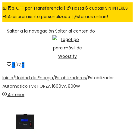
💵 15% OFF por Transferencia | 💳 Hasta 6 cuotas SIN INTERÉS
📲 Asesoramiento personalizado | ¡Estamos online!
Saltar a la navegación
Saltar al contenido
0
0
Inicio
/
Unidad de Energia
/
Estabilizadores
/
Estabilizador
Automatico FVR FORZA 1600VA 800W
Anterior