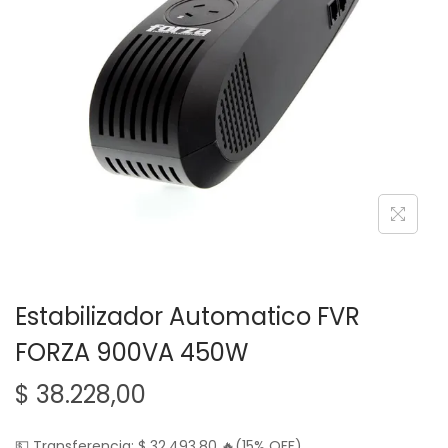
g
n
a
i
c
d
i
o
ó
n
Estabilizador Automatico FVR
FORZA 900VA 450W
$
38.228,00
💵 Transferencia:
$
32.493,80
🔥(15% OFF)