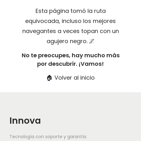
g
n
Esta página tomó la ruta
a
i
equivocada, incluso los mejores
c
d
navegantes a veces topan con un
i
o
agujero negro. 🌌
ó
n
No te preocupes, hay mucho más
por descubrir. ¡Vamos!
🏠 Volver al inicio
Innova
Tecnología con soporte y garantía