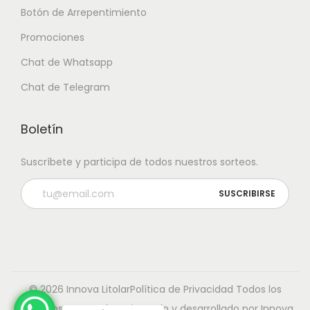
Botón de Arrepentimiento
Promociones
Chat de Whatsapp
Chat de Telegram
Boletín
Suscríbete y participa de todos nuestros sorteos.
© 2026 Innova Litolar
Política de Privacidad
Todos los
derechos reservados. Diseñado y desarrollado por Innova