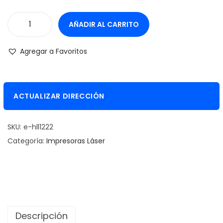
AÑADIR AL CARRITO
I
m
Agregar a Favoritos
p
r
e
ACTUALIZAR DIRECCIÓN
s
o
SKU:
e-hll1222
r
Categoría:
Impresoras Láser
a
B
r
o
t
h
Descripción