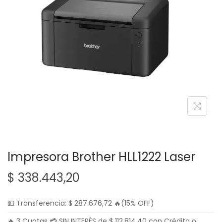
g
n
a
i
c
d
i
o
ó
n
Impresora Brother HLL1222 Laser
$
338.443,20
💵 Transferencia:
$
287.676,72
🔥(15% OFF)
🔥 3 Cuotas 💳 SIN INTERÉS de
$
112.814,40
con Crédito o