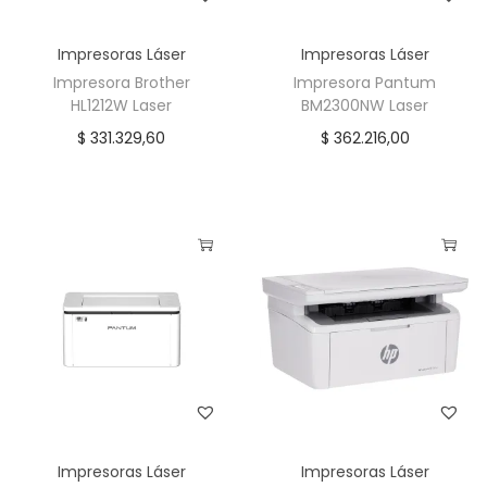
n
t
Impresoras Láser
Impresoras Láser
i
Impresora Brother
Impresora Pantum
d
HL1212W Laser
BM2300NW Laser
a
$
331.329,60
$
362.216,00
d
Impresoras Láser
Impresoras Láser