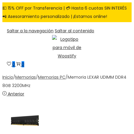
💵 15% OFF por Transferencia | 💳 Hasta 6 cuotas SIN INTERÉS
📲 Asesoramiento personalizado | ¡Estamos online!
Saltar a la navegación
Saltar al contenido
0
0
Inicio
/
Memorias
/
Memorias PC
/
Memoria LEXAR UDIMM DDR4
8GB 3200MHz
Anterior