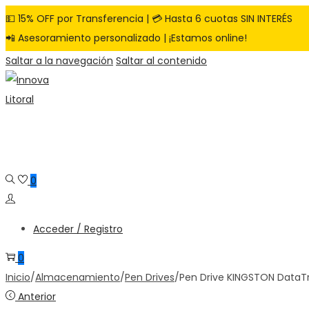
💵 15% OFF por Transferencia | 💳 Hasta 6 cuotas SIN INTERÉS
📲 Asesoramiento personalizado | ¡Estamos online!
Saltar a la navegación
Saltar al contenido
0
Acceder / Registro
0
Inicio
/
Almacenamiento
/
Pen Drives
/
Pen Drive KINGSTON DataTr
Anterior