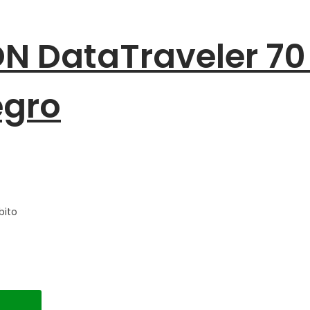
ON DataTraveler 7
egro
bito