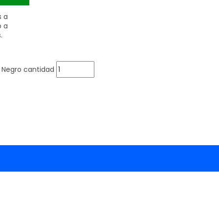
s a
o a
.
C Negro cantidad