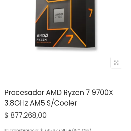
g
n
a
i
c
d
i
o
ó
n
Procesador AMD Ryzen 7 9700X
3.8GHz AM5 S/Cooler
$
877.268,00
💵 Transferencia:
$
745.677,80
🔥(15% OFF)