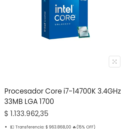
g
n
a
i
c
d
i
o
ó
n
Procesador Core i7-14700K 3.4GHz
33MB LGA 1700
$
1.133.962,35
💵 Transferencia:
$
963.868,00
🔥(15% OFF)