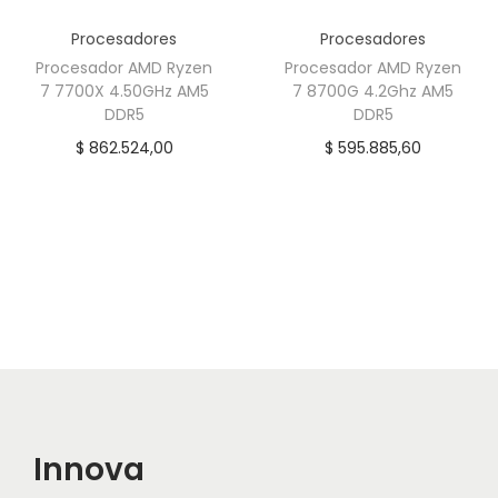
i
Procesadores
Procesadores
d
Procesador AMD Ryzen
Procesador AMD Ryzen
a
7 7700X 4.50GHz AM5
7 8700G 4.2Ghz AM5
d
DDR5
DDR5
$
862.524,00
$
595.885,60
Innova