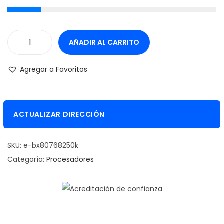
AÑADIR AL CARRITO
P
r
Agregar a Favoritos
o
c
e
ACTUALIZAR DIRECCIÓN
s
a
SKU:
e-bx80768250k
d
Categoría:
Procesadores
o
r
I
n
t