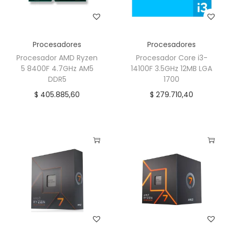
P
L
U
Procesadores
Procesadores
S
Procesador AMD Ryzen
Procesador Core i3-
4
5 8400F 4.7GHz AM5
14100F 3.5GHz 12MB LGA
.
DDR5
1700
2
$
405.885,60
$
279.710,40
G
H
z
3
6
c
a
n
t