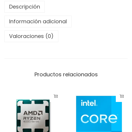
e
Descripción
l
C
Información adicional
o
Valoraciones (0)
r
e
U
l
t
Productos relacionados
r
a
5
2
5
0
K