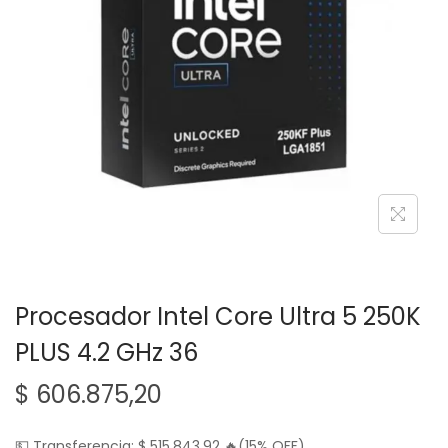
g
n
a
i
c
d
i
o
ó
n
Procesador Intel Core Ultra 5 250K
PLUS 4.2 GHz 36
$
606.875,20
💵 Transferencia:
$
515.843,92
🔥(15% OFF)