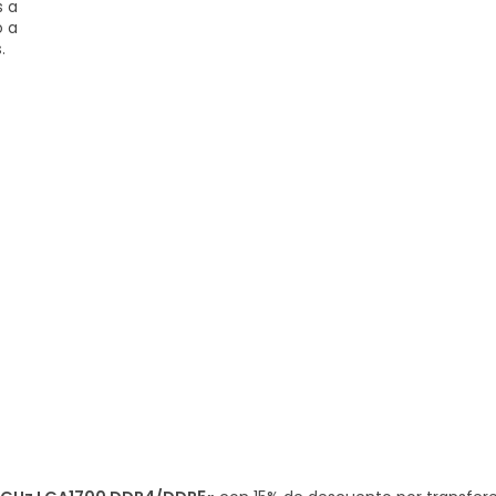
s a
o a
.