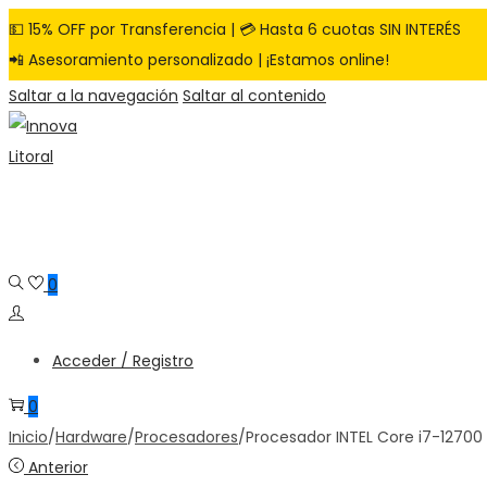
💵 15% OFF por Transferencia | 💳 Hasta 6 cuotas SIN INTERÉS
📲 Asesoramiento personalizado | ¡Estamos online!
Saltar a la navegación
Saltar al contenido
0
Acceder / Registro
0
Inicio
/
Hardware
/
Procesadores
/
Procesador INTEL Core i7-1270
Anterior