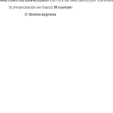
.60GHz LGA1700 DDR4/DDR5»
con
15% de descuento
por transfer
🚀 ¡Financiación en hasta
18 cuotas
!
📦
Envíos express