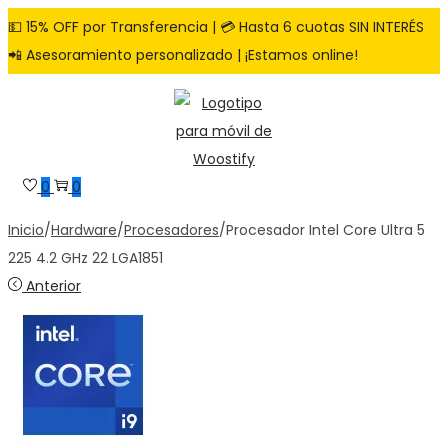
💵 15% OFF por Transferencia | 💳 Hasta 6 cuotas SIN INTERÉS
📲 Asesoramiento personalizado | ¡Estamos online!
Saltar
Saltar
a
al
la
contenido
navegación
0
0
Inicio
/
Hardware
/
Procesadores
/
Procesador Intel Core Ultra 5
225 4.2 GHz 22 LGA1851
Anterior