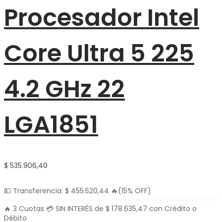
Procesador Intel
Core Ultra 5 225
4.2 GHz 22
LGA1851
$
535.906,40
💵 Transferencia:
$
455.520,44
🔥(15% OFF)
🔥 3 Cuotas 💳 SIN INTERÉS de
$
178.635,47
con Crédito o
Débito