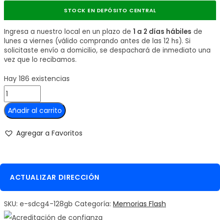
STOCK EN DEPÓSITO CENTRAL
Ingresa a nuestro local en un plazo de
1 a 2 días hábiles
de
lunes a viernes (válido comprando antes de las 12 hs). Si
solicitaste envío a domicilio, se despachará de inmediato una
vez que lo recibamos.
Hay 186 existencias
Tarjeta
de
Añadir al carrito
Memoria
KINGSTON
Agregar a Favoritos
Canvas
Go
Plus
ACTUALIZAR DIRECCIÓN
Gen4
MicroSDXC
SKU:
e-sdcg4-128gb
Categoría:
Memorias Flash
128GB