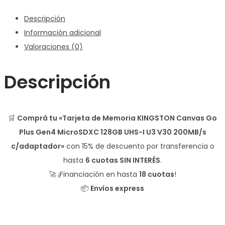
UHS-
Descripción
I
Información adicional
U3
Valoraciones (0)
V30
200MB/s
Descripción
c/adaptador
cantidad
🛒
Comprá tu «Tarjeta de Memoria KINGSTON Canvas Go
Plus Gen4 MicroSDXC 128GB UHS-I U3 V30 200MB/s
c/adaptador»
con
15% de descuento
por transferencia o
hasta
6 cuotas SIN INTERÉS
.
🚀 ¡Financiación en hasta
18 cuotas
!
📦
Envíos express