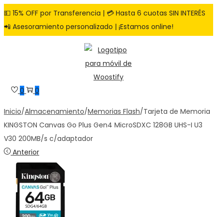
💵 15% OFF por Transferencia | 💳 Hasta 6 cuotas SIN INTERÉS
📲 Asesoramiento personalizado | ¡Estamos online!
Saltar
Saltar
a
al
la
contenido
navegación
0
0
Inicio
/
Almacenamiento
/
Memorias Flash
/
Tarjeta de Memoria
KINGSTON Canvas Go Plus Gen4 MicroSDXC 128GB UHS-I U3
V30 200MB/s c/adaptador
Anterior