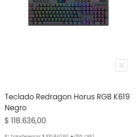
g
n
a
i
c
d
i
o
ó
n
Teclado Redragon Horus RGB K619
Negro
$
118.636,00
💵 Transferencia:
$
100.840,60
🔥(15% OFF)