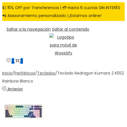
💵 15% OFF por Transferencia | 💳 Hasta 6 cuotas SIN INTERÉS
📲 Asesoramiento personalizado | ¡Estamos online!
Saltar a la navegación
Saltar al contenido
0
0
Inicio
/
Periféricos
/
Teclados
/
Teclado Redragon Kumara 2 K552
Rainbow Blanco
Anterior