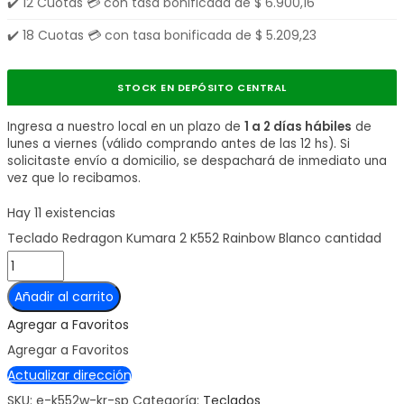
✔️ 12 Cuotas 💳 con tasa bonificada de
$
6.900,16
✔️ 18 Cuotas 💳 con tasa bonificada de
$
5.209,23
STOCK EN DEPÓSITO CENTRAL
Ingresa a nuestro local en un plazo de
1 a 2 días hábiles
de
lunes a viernes (válido comprando antes de las 12 hs). Si
solicitaste envío a domicilio, se despachará de inmediato una
vez que lo recibamos.
Hay 11 existencias
Teclado Redragon Kumara 2 K552 Rainbow Blanco cantidad
Añadir al carrito
Agregar a Favoritos
Agregar a Favoritos
Actualizar dirección
SKU:
e-k552w-kr-sp
Categoría:
Teclados